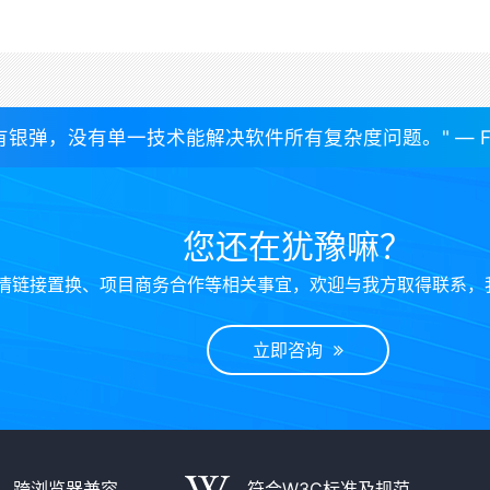
有银弹，没有单一技术能解决软件所有复杂度问题。" — Freder
您还在犹豫嘛？
情链接置换、项目商务合作等相关事宜，欢迎与我方取得联系，
立即咨询
跨浏览器兼容
符合W3C标准及规范