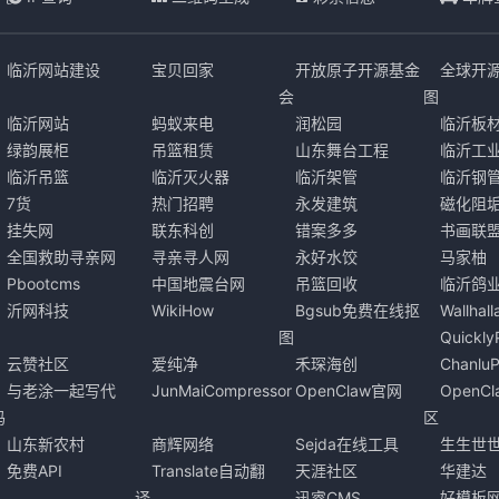
临沂网站建设
宝贝回家
开放原子开源基金
全球开
会
图
临沂网站
蚂蚁来电
润松园
临沂板
绿韵展柜
吊篮租赁
山东舞台工程
临沂工
临沂吊篮
临沂灭火器
临沂架管
临沂钢
7货
热门招聘
永发建筑
磁化阻
挂失网
联东科创
错案多多
书画联
全国救助寻亲网
寻亲寻人网
永好水饺
马家柚
Pbootcms
中国地震台网
吊篮回收
临沂鸽
沂网科技
WikiHow
Bgsub免费在线抠
Wallha
图
Quickl
云赞社区
爱纯净
禾琛海创
Chanlu
与老涂一起写代
JunMaiCompressor
OpenClaw官网
OpenC
码
区
山东新农村
商辉网络
Sejda在线工具
生生世
免费API
Translate自动翻
天涯社区
华建达
译
迅睿CMS
好模板