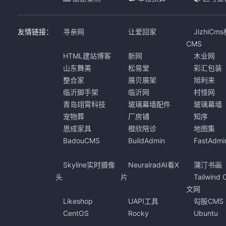
友情链接：
寻亲网
让爱回家
JizhiCm
CMS
HTML建站博客
新网
木业网
山东舞美
松易堂
彩汇包装
整合家
展贝展架
旭利来
临沂脚手架
临沂网
村怪网
青岛翊霄科技
玻璃幕墙配件
玻璃幕墙
宠物葬
厂房铺
知序
思成家具
橙欣陪诊
地图集
BadouCMS
BuildAdmin
FastAdmi
Skyline实时摄像
NeuralradAI看X
蒲汀书画
头
片
Tailwind
文网
Likeshop
UAPI工具
勾股CMS
CentOS
Rocky
Ubuntu