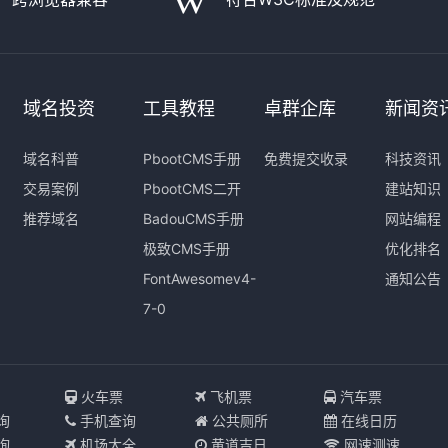
域名投资
工具教程
卓群企库
新闻资
域名科普
PbootCMS手册
免费提交收录
科技资讯
交易案例
PbootCMS二开
建站知识
推荐域名
BadouCMS手册
网站编程
极致CMS手册
优化排名
FontAwesomev4-
通知公告
7-0
I
火车票
飞机票
汽车票
询
手机查询
公共厕所
在线日历
询
机场大全
黄道吉日
网速测速