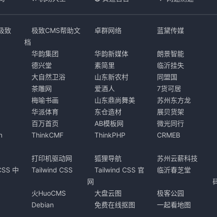
s极致
极致CMS帮助文
卓群网络
蓝黛传媒
档
华韵集团
华韵新媒体
朗景智能
德兴堂
素简里
临沂挂失
大自然卫浴
山东新农村
同盟国
茶雕网
爱酒人
7货可居
梅喻书画
山东鼎尚舞美
苏州东方龙
华派体育
东仓造材
展贝货架
百万首页
AB模板网
微光同行
n
ThinkCMF
ThinkPHP
CRMEB
打印机驱动网
狐狸导航
苏州云薪科技
 CSS 中
Tailwind CSS
Tailwind CSS 官
临沂春芝堂
网
火HuoCMS
大盘云图
极客公园
Debian
免费在线抠图
一起看地图