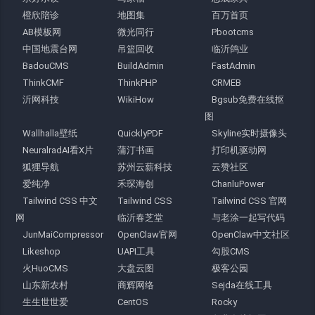
橙欣陪诊
地图集
百万首页
AB模板网
微光同行
Pbootcms
中国地震台网
吊篮回收
临沂鸽业
BadouCMS
BuildAdmin
FastAdmin
ThinkCMF
ThinkPHP
CRMEB
沂网科技
WikiHow
Bgsub免费在线抠
图
Wallhalla壁纸
QuicklyPDF
Skyline实时摄像头
NeuralradAI看X片
蒲汀书画
打印机驱动网
狐狸导航
苏州云薪科技
云赞社区
爱纯净
禾琛海创
ChanluPower
Tailwind CSS 中文
Tailwind CSS
Tailwind CSS 官网
网
临沂春芝堂
与老涂一起写代码
JunMaiCompressor
OpenClaw官网
OpenClaw中文社区
Likeshop
UAPI工具
勾股CMS
火HuoCMS
大盘云图
极客公园
山东新农村
商辉网络
Sejda在线工具
生生世世爱
CentOS
Rocky