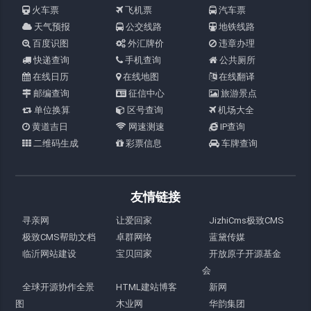
火车票
飞机票
汽车票
天气预报
公交线路
地铁线路
百度识图
外汇牌价
违章办理
快递查询
手机查询
公共厕所
在线日历
在线地图
在线翻译
邮编查询
征信中心
旅游景点
单位换算
区号查询
机场大全
黄道吉日
网速测速
IP查询
二维码生成
彩票信息
车牌查询
友情链接
寻亲网
让爱回家
JizhiCms极致CMS
极致CMS帮助文档
卓群网络
蓝黛传媒
临沂网站建设
宝贝回家
开放原子开源基金
会
全球开源协作全景
HTML建站博客
新网
图
木业网
华韵集团