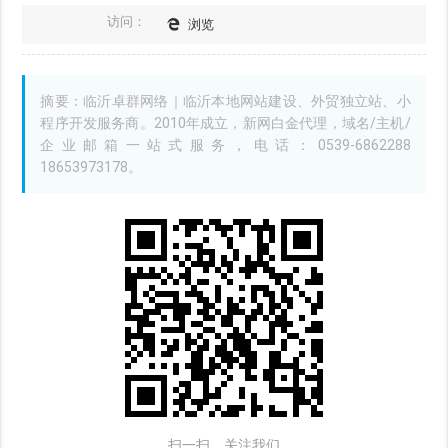
访问：
浏览
摘要：临沂卓群网络｜临沂本地网站建设、外贸独立站、小
程序开发服务商。2010年成立，新网白金代理，域名/主机/
企业邮箱一站式服务，电话：0539-6862288
18653973178。
扫一扫，关注我们