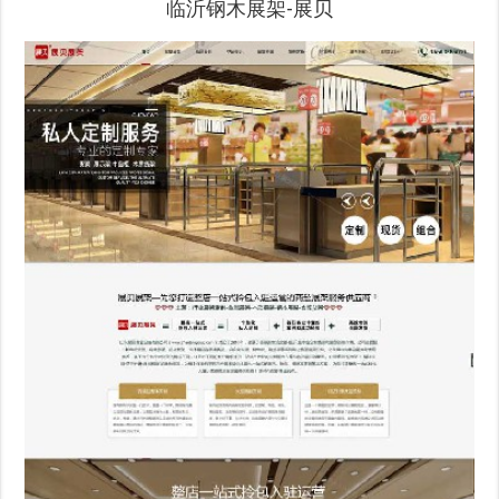
临沂钢木展架-展贝