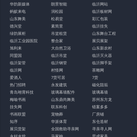
华韵新媒体
朗景智能
临沂网站
蚂蚁来电
润松园
临沂板材网
山东舞美
松易堂
彩汇包装
德兴堂
素简里
临沂挂失
绿韵展柜
吊篮租赁
山东舞台工程
临沂工业园医院
整合家
展贝展架
旭利来
大自然卫浴
山东新农村
同盟国
临沂吊篮
临沂灭火器
临沂架管
临沂钢管
临沂脚手架
临沂网
村怪网
茶雕网
爱酒人
7货可居
7货
热门招聘
永发建筑
磁化阻垢
青岛翊霄科技
玻璃幕墙配件
玻璃幕墙
梅喻书画
山东鼎尚舞美
苏州东方龙
挂失网
联东科创
错案多多
书画联盟
宠物葬
厂房铺
知序
华派体育
东仓造材
展贝货架
全国救助寻亲网
寻亲寻人网
永好水饺
马家柚
思成家具