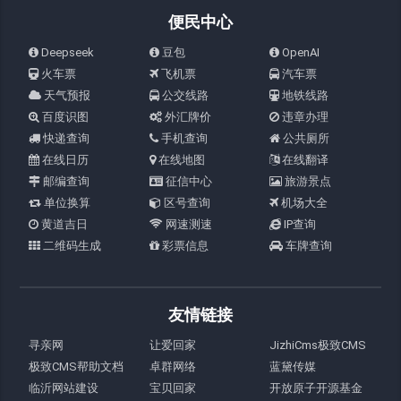
便民中心
Deepseek
豆包
OpenAI
火车票
飞机票
汽车票
天气预报
公交线路
地铁线路
百度识图
外汇牌价
违章办理
快递查询
手机查询
公共厕所
在线日历
在线地图
在线翻译
邮编查询
征信中心
旅游景点
单位换算
区号查询
机场大全
黄道吉日
网速测速
IP查询
二维码生成
彩票信息
车牌查询
友情链接
寻亲网
让爱回家
JizhiCms极致CMS
极致CMS帮助文档
卓群网络
蓝黛传媒
临沂网站建设
宝贝回家
开放原子开源基金