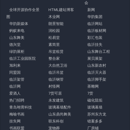
会
全球开源协作全景
HTML建站博客
新网
图
木业网
华韵集团
华韵新媒体
朗景智能
临沂网站
蚂蚁来电
润松园
临沂板材网
山东舞美
松易堂
彩汇包装
德兴堂
素简里
临沂挂失
绿韵展柜
吊篮租赁
山东舞台工程
临沂工业园医院
整合家
展贝展架
旭利来
大自然卫浴
山东新农村
同盟国
临沂吊篮
临沂灭火器
临沂架管
临沂钢管
临沂脚手架
临沂网
村怪网
茶雕网
爱酒人
7货可居
7货
热门招聘
永发建筑
磁化阻垢
青岛翊霄科技
玻璃幕墙配件
玻璃幕墙
梅喻书画
山东鼎尚舞美
苏州东方龙
挂失网
联东科创
错案多多
书画联盟
宠物葬
厂房铺