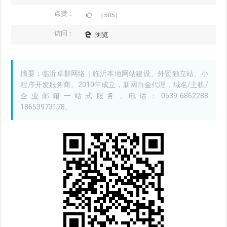
点赞：
（585）
访问：
浏览
摘要：临沂卓群网络｜临沂本地网站建设、外贸独立站、小
程序开发服务商。2010年成立，新网白金代理，域名/主机/
企业邮箱一站式服务，电话：0539-6862288
18653973178。