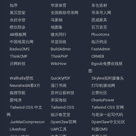
知序
华派体育
东仓造材
展贝货架
全国救助寻亲网
寻亲寻人网
永好水饺
马家柚
思成家具
橙欣陪诊
地图集
百万首页
AB模板网
微光同行
Pbootcms
中国地震台网
吊篮回收
临沂鸽业
BadouCMS
BuildAdmin
FastAdmin
ThinkCMF
ThinkPHP
CRMEB
沂网科技
WikiHow
Bgsub免费在线抠
图
Wallhalla壁纸
QuicklyPDF
Skyline实时摄像头
NeuralradAI看X片
蒲汀书画
打印机驱动网
狐狸导航
苏州云薪科技
云赞社区
爱纯净
禾琛海创
ChanluPower
Tailwind CSS 中文
Tailwind CSS
Tailwind CSS 官网
网
临沂春芝堂
与老涂一起写代码
JunMaiCompressor
OpenClaw官网
OpenClaw中文社区
Likeshop
UAPI工具
勾股CMS