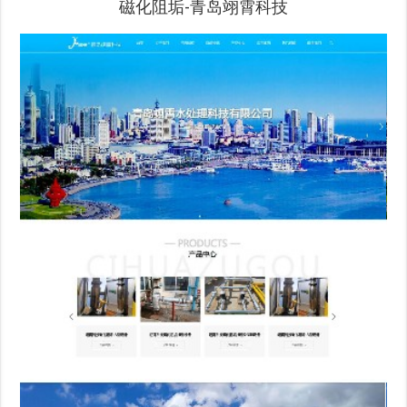
磁化阻垢-青岛翊霄科技