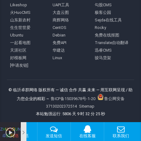
Likeshop
UAPI工具
勾股CMS
火HuoCMS
大盘云图
极客公园
山东新农村
商辉网络
Sejda在线工具
生生世世爱
CentOS
Rocky
Ubuntu
Debian
免费在线抠图
一起看地图
免费API
Translate自动翻译
天涯社区
华建达
迅睿CMS
好模板网
Linux
骏马货架
[申请友链]
© 临沂卓群网络 版权所有
— 诚信 合作 共赢 未来 —
用互联网呈现 / 助
力您企业的精彩 ~
鲁ICP备15039678号-1-20
鲁公网安备
37130202372514
Sitemap
本站勉强运行: 5806 天 9 时 32 分 26 秒
拨打电话
发送短信
在线客服
联系我们