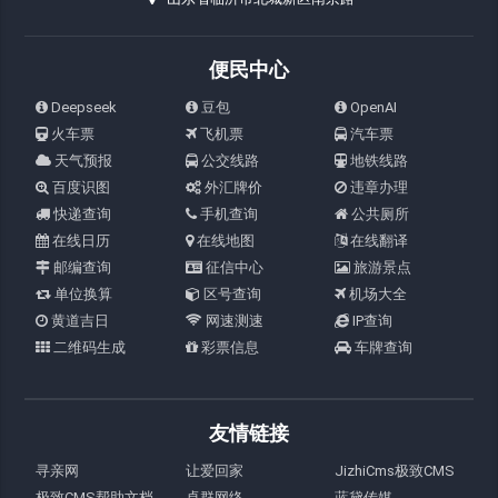
便民中心
Deepseek
豆包
OpenAI
火车票
飞机票
汽车票
天气预报
公交线路
地铁线路
百度识图
外汇牌价
违章办理
快递查询
手机查询
公共厕所
在线日历
在线地图
在线翻译
邮编查询
征信中心
旅游景点
单位换算
区号查询
机场大全
黄道吉日
网速测速
IP查询
二维码生成
彩票信息
车牌查询
友情链接
寻亲网
让爱回家
JizhiCms极致CMS
极致CMS帮助文档
卓群网络
蓝黛传媒