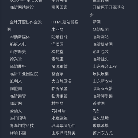
临沂网站建设
宝贝回家
开放原子开源基金
会
全球开源协作全景
HTML建站博客
新网
图
木业网
华韵集团
华韵新媒体
朗景智能
临沂网站
蚂蚁来电
润松园
临沂板材网
山东舞美
松易堂
彩汇包装
德兴堂
素简里
临沂挂失
绿韵展柜
吊篮租赁
山东舞台工程
临沂工业园医院
整合家
展贝展架
旭利来
大自然卫浴
山东新农村
同盟国
临沂吊篮
临沂灭火器
临沂架管
临沂钢管
临沂脚手架
临沂网
村怪网
茶雕网
爱酒人
7货可居
7货
热门招聘
永发建筑
磁化阻垢
青岛翊霄科技
玻璃幕墙配件
玻璃幕墙
梅喻书画
山东鼎尚舞美
苏州东方龙