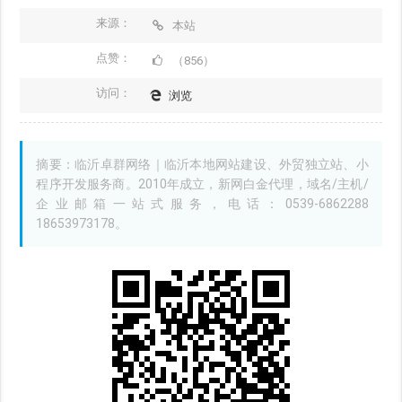
来源：
本站
点赞：
（856）
访问：
浏览
摘要：临沂卓群网络｜临沂本地网站建设、外贸独立站、小
程序开发服务商。2010年成立，新网白金代理，域名/主机/
企业邮箱一站式服务，电话：0539-6862288
18653973178。