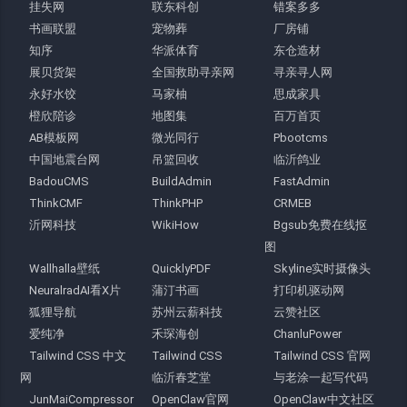
挂失网
联东科创
错案多多
书画联盟
宠物葬
厂房铺
知序
华派体育
东仓造材
展贝货架
全国救助寻亲网
寻亲寻人网
永好水饺
马家柚
思成家具
橙欣陪诊
地图集
百万首页
AB模板网
微光同行
Pbootcms
中国地震台网
吊篮回收
临沂鸽业
BadouCMS
BuildAdmin
FastAdmin
ThinkCMF
ThinkPHP
CRMEB
沂网科技
WikiHow
Bgsub免费在线抠
图
Wallhalla壁纸
QuicklyPDF
Skyline实时摄像头
NeuralradAI看X片
蒲汀书画
打印机驱动网
狐狸导航
苏州云薪科技
云赞社区
爱纯净
禾琛海创
ChanluPower
Tailwind CSS 中文
Tailwind CSS
Tailwind CSS 官网
网
临沂春芝堂
与老涂一起写代码
JunMaiCompressor
OpenClaw官网
OpenClaw中文社区