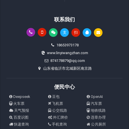
联系我们
支
扫
18653973178
www.linyiwangzhan.com
874178879@qq.com
山东省临沂市北城新区南京路
便民中心
Deepseek
豆包
OpenAI
火车票
飞机票
汽车票
天气预报
公交线路
地铁线路
百度识图
外汇牌价
违章办理
快递查询
手机查询
公共厕所