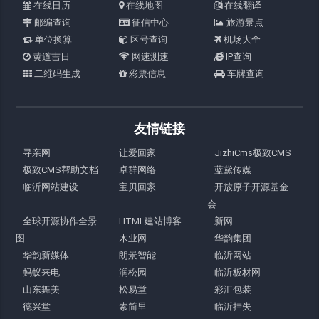
在线日历
在线地图
在线翻译
邮编查询
征信中心
旅游景点
单位换算
区号查询
机场大全
黄道吉日
网速测速
IP查询
二维码生成
彩票信息
车牌查询
友情链接
寻亲网
让爱回家
JizhiCms极致CMS
极致CMS帮助文档
卓群网络
蓝黛传媒
临沂网站建设
宝贝回家
开放原子开源基金
会
全球开源协作全景
HTML建站博客
新网
图
木业网
华韵集团
华韵新媒体
朗景智能
临沂网站
蚂蚁来电
润松园
临沂板材网
山东舞美
松易堂
彩汇包装
德兴堂
素简里
临沂挂失