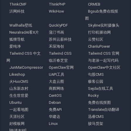
ThinkCMF
ThinkPHP
CRMEB
沂网科技
WikiHow
Bgsub免费在线抠
图
Wallhalla壁纸
QuicklyPDF
Skyline实时摄像头
NeuralradAI看X片
蒲汀书画
打印机驱动网
狐狸导航
苏州云薪科技
云赞社区
爱纯净
禾琛海创
ChanluPower
Tailwind CSS 中文
Tailwind CSS
Tailwind CSS 官网
网
临沂春芝堂
与老涂一起写代码
JunMaiCompressor
OpenClaw官网
OpenClaw中文社区
Likeshop
UAPI工具
勾股CMS
火HuoCMS
大盘云图
极客公园
山东新农村
商辉网络
Sejda在线工具
生生世世爱
CentOS
Rocky
Ubuntu
Debian
免费在线抠图
一起看地图
免费API
Translate自动翻译
天涯社区
华建达
迅睿CMS
好模板网
Linux
骏马货架
[申请友链]