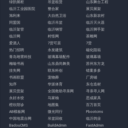
绿韵展柜
吊篮租赁
山东舞台工程
临沂工业园医院
整合家
展贝展架
旭利来
大自然卫浴
山东新农村
同盟国
临沂吊篮
临沂灭火器
临沂架管
临沂钢管
临沂脚手架
临沂网
村怪网
茶雕网
爱酒人
7货可居
7货
热门招聘
永发建筑
磁化阻垢
青岛翊霄科技
玻璃幕墙配件
玻璃幕墙
梅喻书画
山东鼎尚舞美
苏州东方龙
挂失网
联东科创
错案多多
书画联盟
宠物葬
厂房铺
知序
华派体育
东仓造材
展贝货架
全国救助寻亲网
寻亲寻人网
永好水饺
马家柚
思成家具
橙欣陪诊
地图集
百万首页
AB模板网
微光同行
Pbootcms
中国地震台网
吊篮回收
临沂鸽业
BadouCMS
BuildAdmin
FastAdmin