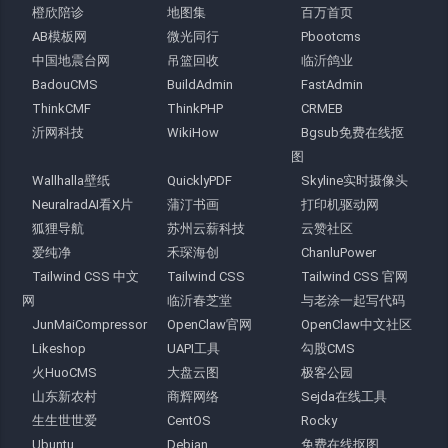
橙欣陪诊
地图集
百万首页
AB模板网
微光同行
Pbootcms
中国地震台网
吊篮回收
临沂鸽业
BadouCMS
BuildAdmin
FastAdmin
ThinkCMF
ThinkPHP
CRMEB
沂网科技
WikiHow
Bgsub免费在线抠
图
Wallhalla壁纸
QuicklyPDF
Skyline实时摄像头
NeuralradAI看X片
蒲汀书画
打印机驱动网
狐狸导航
苏州云薪科技
云赞社区
爱纯净
禾琛海创
ChanluPower
Tailwind CSS 中文
Tailwind CSS
Tailwind CSS 官网
网
临沂春芝堂
与老涂一起写代码
JunMaiCompressor
OpenClaw官网
OpenClaw中文社区
Likeshop
UAPI工具
勾股CMS
火HuoCMS
大盘云图
极客公园
山东新农村
商辉网络
Sejda在线工具
生生世世爱
CentOS
Rocky
Ubuntu
Debian
免费在线抠图