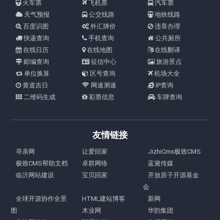
火车票
飞机票
汽车票
天气预报
公交线路
地铁线路
百度识图
外汇牌价
违章办理
快递查询
手机查询
公共厕所
在线日历
在线地图
在线翻译
邮编查询
征信中心
旅游景点
单位换算
区号查询
机场大全
黄道吉日
网速测速
IP查询
二维码生成
彩票信息
车牌查询
友情链接
寻亲网
让爱回家
JizhiCms极致CMS
极致CMS帮助文档
卓群网络
蓝黛传媒
临沂网站建设
宝贝回家
开放原子开源基金
会
全球开源协作全景
HTML建站博客
新网
图
木业网
华韵集团