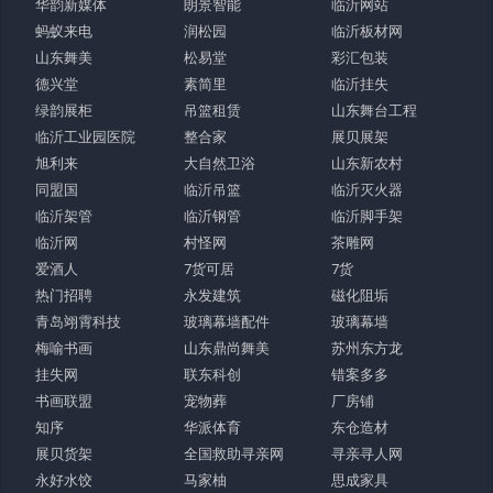
华韵新媒体
朗景智能
临沂网站
蚂蚁来电
润松园
临沂板材网
山东舞美
松易堂
彩汇包装
德兴堂
素简里
临沂挂失
绿韵展柜
吊篮租赁
山东舞台工程
临沂工业园医院
整合家
展贝展架
旭利来
大自然卫浴
山东新农村
同盟国
临沂吊篮
临沂灭火器
临沂架管
临沂钢管
临沂脚手架
临沂网
村怪网
茶雕网
爱酒人
7货可居
7货
热门招聘
永发建筑
磁化阻垢
青岛翊霄科技
玻璃幕墙配件
玻璃幕墙
梅喻书画
山东鼎尚舞美
苏州东方龙
挂失网
联东科创
错案多多
书画联盟
宠物葬
厂房铺
知序
华派体育
东仓造材
展贝货架
全国救助寻亲网
寻亲寻人网
永好水饺
马家柚
思成家具