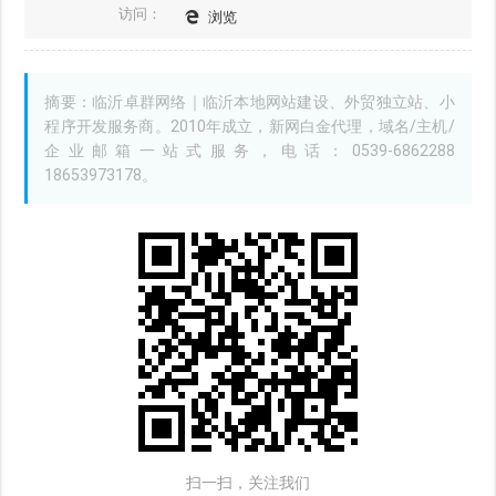
访问：
浏览
摘要：临沂卓群网络｜临沂本地网站建设、外贸独立站、小
程序开发服务商。2010年成立，新网白金代理，域名/主机/
企业邮箱一站式服务，电话：0539-6862288
18653973178。
扫一扫，关注我们