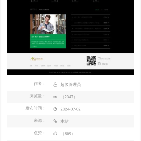
作者：
超级管理员
浏览量：
（2347）
发布时间：
2024-07-02
来源：
本站
点赞：
（869）