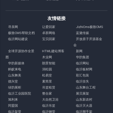
友情链接
寻亲网
让爱回家
JizhiCms极致CMS
极致CMS帮助文档
卓群网络
蓝黛传媒
临沂网站建设
宝贝回家
开放原子开源基金
会
全球开源协作全景
HTML建站博客
新网
图
木业网
华韵集团
华韵新媒体
朗景智能
临沂网站
蚂蚁来电
润松园
临沂板材网
山东舞美
松易堂
彩汇包装
德兴堂
素简里
临沂挂失
绿韵展柜
吊篮租赁
山东舞台工程
临沂工业园医院
整合家
展贝展架
旭利来
大自然卫浴
山东新农村
同盟国
临沂吊篮
临沂灭火器
临沂架管
临沂钢管
临沂脚手架