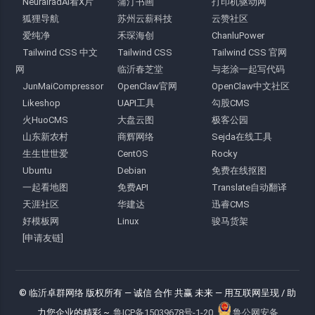
NeuralradAI看X片
蒲汀书画
打印机驱动网
狐狸导航
苏州云薪科技
云赞社区
爱纯净
禾琛海创
ChanluPower
Tailwind CSS 中文
Tailwind CSS
Tailwind CSS 官网
网
临沂春芝堂
与老涂一起写代码
JunMaiCompressor
OpenClaw官网
OpenClaw中文社区
Likeshop
UAPI工具
勾股CMS
火HuoCMS
大盘云图
极客公园
山东新农村
商辉网络
Sejda在线工具
生生世世爱
CentOS
Rocky
Ubuntu
Debian
免费在线抠图
一起看地图
免费API
Translate自动翻译
天涯社区
华建达
迅睿CMS
好模板网
Linux
骏马货架
[申请友链]
© 临沂卓群网络 版权所有
— 诚信 合作 共赢 未来 —
用互联网呈现 / 助
力您企业的精彩 ~
鲁ICP备15039678号-1-20
鲁公网安备