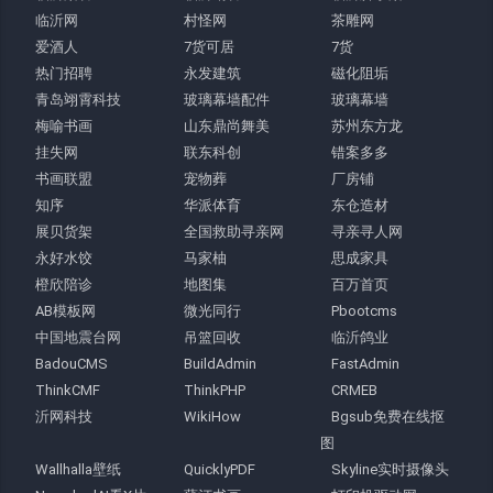
临沂网
村怪网
茶雕网
爱酒人
7货可居
7货
热门招聘
永发建筑
磁化阻垢
青岛翊霄科技
玻璃幕墙配件
玻璃幕墙
梅喻书画
山东鼎尚舞美
苏州东方龙
挂失网
联东科创
错案多多
书画联盟
宠物葬
厂房铺
知序
华派体育
东仓造材
展贝货架
全国救助寻亲网
寻亲寻人网
永好水饺
马家柚
思成家具
橙欣陪诊
地图集
百万首页
AB模板网
微光同行
Pbootcms
中国地震台网
吊篮回收
临沂鸽业
BadouCMS
BuildAdmin
FastAdmin
ThinkCMF
ThinkPHP
CRMEB
沂网科技
WikiHow
Bgsub免费在线抠
图
Wallhalla壁纸
QuicklyPDF
Skyline实时摄像头