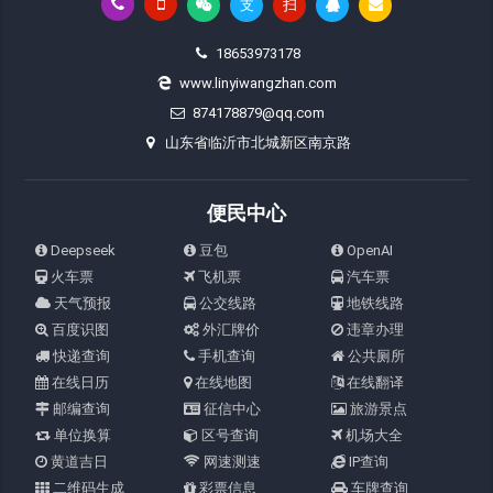
支
扫
18653973178
www.linyiwangzhan.com
874178879@qq.com
山东省临沂市北城新区南京路
便民中心
Deepseek
豆包
OpenAI
火车票
飞机票
汽车票
天气预报
公交线路
地铁线路
百度识图
外汇牌价
违章办理
快递查询
手机查询
公共厕所
在线日历
在线地图
在线翻译
邮编查询
征信中心
旅游景点
单位换算
区号查询
机场大全
黄道吉日
网速测速
IP查询
二维码生成
彩票信息
车牌查询