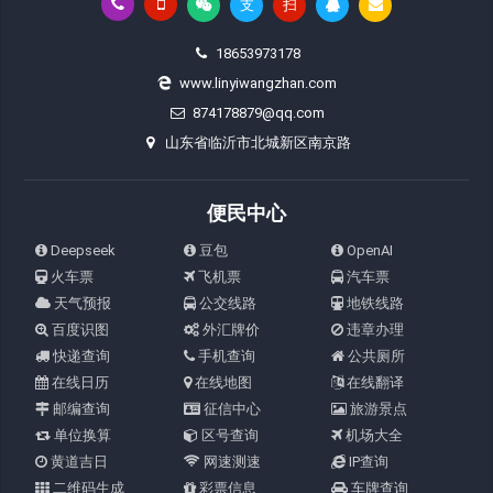
支
扫
18653973178
www.linyiwangzhan.com
874178879@qq.com
山东省临沂市北城新区南京路
便民中心
Deepseek
豆包
OpenAI
火车票
飞机票
汽车票
天气预报
公交线路
地铁线路
百度识图
外汇牌价
违章办理
快递查询
手机查询
公共厕所
在线日历
在线地图
在线翻译
邮编查询
征信中心
旅游景点
单位换算
区号查询
机场大全
黄道吉日
网速测速
IP查询
二维码生成
彩票信息
车牌查询