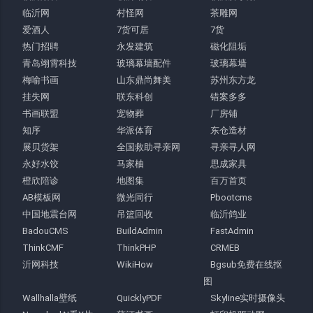
临沂网
村怪网
茶雕网
爱酒人
7货可居
7货
热门招聘
永发建筑
磁化阻垢
青岛翊霄科技
玻璃幕墙配件
玻璃幕墙
梅喻书画
山东鼎尚舞美
苏州东方龙
挂失网
联东科创
错案多多
书画联盟
宠物葬
厂房铺
知序
华派体育
东仓造材
展贝货架
全国救助寻亲网
寻亲寻人网
永好水饺
马家柚
思成家具
橙欣陪诊
地图集
百万首页
AB模板网
微光同行
Pbootcms
中国地震台网
吊篮回收
临沂鸽业
BadouCMS
BuildAdmin
FastAdmin
ThinkCMF
ThinkPHP
CRMEB
沂网科技
WikiHow
Bgsub免费在线抠
图
Wallhalla壁纸
QuicklyPDF
Skyline实时摄像头