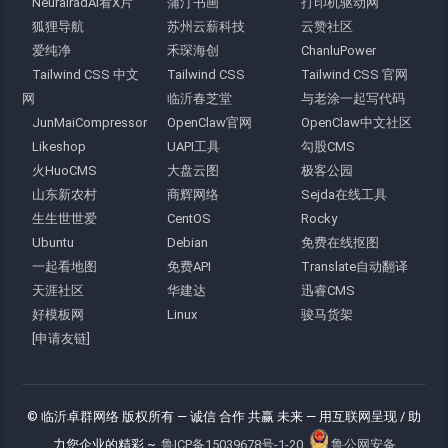
NeuralradAI看X片
蒲汀书画
打印机驱动网
狐狸导航
苏州云薪科技
云赞社区
爱纯净
禾琛海创
ChanluPower
Tailwind CSS 中文
Tailwind CSS
Tailwind CSS 官网
网
临沂春芝堂
与老涂一起写代码
JunMaiCompressor
OpenClaw官网
OpenClaw中文社区
Likeshop
UAPI工具
勾股CMS
火HuoCMS
大盘云图
极客公园
山东新农村
商辉网络
Sejda在线工具
生生世世爱
CentOS
Rocky
Ubuntu
Debian
免费在线抠图
一起看地图
免费API
Translate自动翻译
天涯社区
华建达
迅睿CMS
好模板网
Linux
骏马货架
[申请友链]
© 临沂卓群网络 版权所有
— 诚信 合作 共赢 未来 —
用互联网呈现 / 助
力您企业的精彩 ~
鲁ICP备15039678号-1-20
鲁公网安备