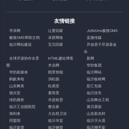
友情链接
寻亲网
让爱回家
JizhiCms极致CMS
极致CMS帮助文档
卓群网络
蓝黛传媒
临沂网站建设
宝贝回家
开放原子开源基金
会
全球开源协作全景
HTML建站博客
新网
图
木业网
华韵集团
华韵新媒体
朗景智能
临沂网站
蚂蚁来电
润松园
临沂板材网
山东舞美
松易堂
彩汇包装
德兴堂
素简里
临沂挂失
绿韵展柜
吊篮租赁
山东舞台工程
临沂工业园医院
整合家
展贝展架
旭利来
大自然卫浴
山东新农村
同盟国
临沂吊篮
临沂灭火器
临沂架管
临沂钢管
临沂脚手架