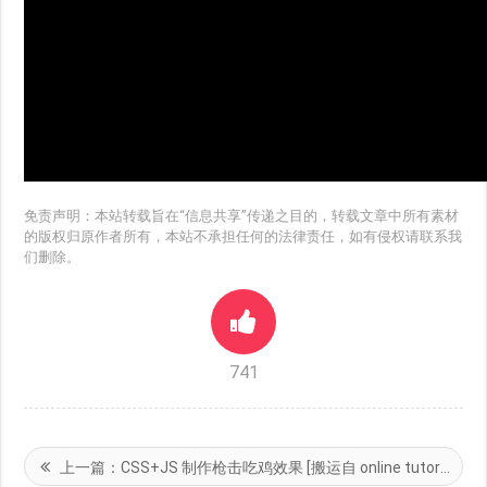
免责声明：本站转载旨在“信息共享”传递之目的，转载文章中所有素材
的版权归原作者所有，本站不承担任何的法律责任，如有侵权请联系我
们删除。
741
上一篇：
CSS+JS 制作枪击吃鸡效果 [搬运自 online tutorials]