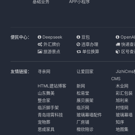
基础业务
APP小程序
便民中心：
Deepseek
豆包
OpenA
外汇牌价
违章办理
快递查
旅游景点
单位换算
区号查
友情链接：
寻亲网
让爱回家
JizhiCm
CMS
HTML建站博客
新网
木业网
山东舞美
松易堂
彩汇包装
整合家
展贝展架
旭利来
临沂脚手架
临沂网
村怪网
青岛翊霄科技
玻璃幕墙配件
玻璃幕墙
宠物葬
厂房铺
知序
思成家具
橙欣陪诊
地图集