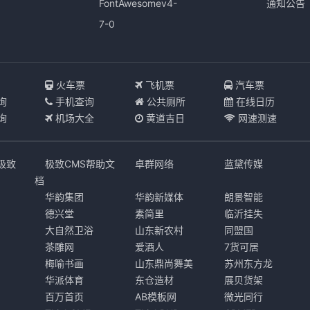
FontAwesomev4-
通知公告
7-0
I
火车票
飞机票
汽车票
询
手机查询
公共厕所
在线日历
询
机场大全
黄道吉日
网速测速
s极致
极致CMS帮助文
卓群网络
蓝黛传媒
档
华韵集团
华韵新媒体
朗景智能
德兴堂
素简里
临沂挂失
大自然卫浴
山东新农村
同盟国
茶雕网
爱酒人
7货可居
梅喻书画
山东鼎尚舞美
苏州东方龙
华派体育
东仓造材
展贝货架
百万首页
AB模板网
微光同行