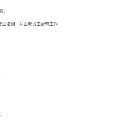
赖；
专业培训，并由老员工帮带工作；
；
；