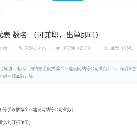
士
代表 数名 （可兼职，出单即可）
min
来源：本站
浏览量（2309）
点赞（556）
上门拜访、电话、网络等手段推荐企业建设网站等公司业务； 2、深度挖
立卓群网络品牌，赢
等手段推荐企业建设网站等公司业务；
业务的开拓使用；