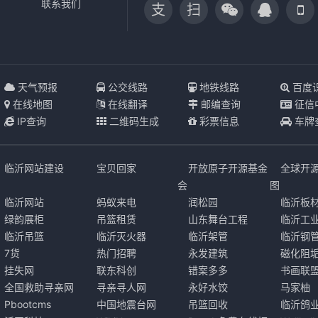
联系我们
支
扫
天气预报
公交线路
地铁线路
百度
在线地图
在线翻译
邮编查询
征信
IP查询
二维码生成
彩票信息
车牌
临沂网站建设
宝贝回家
开放原子开源基金
全球开
会
图
临沂网站
蚂蚁来电
润松园
临沂板
绿韵展柜
吊篮租赁
山东舞台工程
临沂工
临沂吊篮
临沂灭火器
临沂架管
临沂钢
7货
热门招聘
永发建筑
磁化阻
挂失网
联东科创
错案多多
书画联
全国救助寻亲网
寻亲寻人网
永好水饺
马家柚
Pbootcms
中国地震台网
吊篮回收
临沂鸽