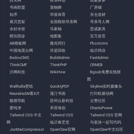
挂失网
联东科创
错案多多
书画联盟
宠物葬
厂房铺
知序
华派体育
东仓造材
展贝货架
全国救助寻亲网
寻亲寻人网
永好水饺
马家柚
思成家具
橙欣陪诊
地图集
百万首页
AB模板网
微光同行
Pbootcms
中国地震台网
吊篮回收
临沂鸽业
BadouCMS
BuildAdmin
FastAdmin
ThinkCMF
ThinkPHP
CRMEB
沂网科技
WikiHow
Bgsub免费在线抠
图
Wallhalla壁纸
QuicklyPDF
Skyline实时摄像头
NeuralradAI看X片
蒲汀书画
打印机驱动网
狐狸导航
苏州云薪科技
云赞社区
爱纯净
禾琛海创
ChanluPower
Tailwind CSS 中文
Tailwind CSS
Tailwind CSS 官网
网
临沂春芝堂
与老涂一起写代码
JunMaiCompressor
OpenClaw官网
OpenClaw中文社区