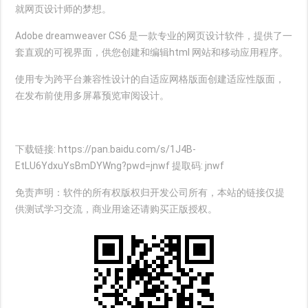
就网页设计师的梦想。
Adobe dreamweaver CS6 是一款专业的网页设计软件，提供了一
套直观的可视界面，供您创建和编辑html 网站和移动应用程序。
使用专为跨平台兼容性设计的自适应网格版面创建适应性版面，
在发布前使用多屏幕预览审阅设计。
下载链接: https://pan.baidu.com/s/1J4B-
EtLU6YdxuYsBmDYWng?pwd=jnwf 提取码: jnwf
免责声明：软件的所有权版权归开发公司所有，本站的链接仅提
供测试学习交流，商业用途还请购买正版授权。