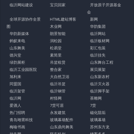
临沂网站建设
宝贝回家
开放原子开源基金
会
全球开源协作全景
HTML建站博客
新网
图
木业网
华韵集团
华韵新媒体
朗景智能
临沂网站
蚂蚁来电
润松园
临沂板材网
山东舞美
松易堂
彩汇包装
德兴堂
素简里
临沂挂失
绿韵展柜
吊篮租赁
山东舞台工程
临沂工业园医院
整合家
展贝展架
旭利来
大自然卫浴
山东新农村
同盟国
临沂吊篮
临沂灭火器
临沂架管
临沂钢管
临沂脚手架
临沂网
村怪网
茶雕网
爱酒人
7货可居
7货
热门招聘
永发建筑
磁化阻垢
青岛翊霄科技
玻璃幕墙配件
玻璃幕墙
梅喻书画
山东鼎尚舞美
苏州东方龙