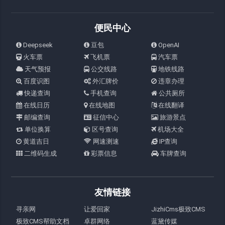
便民中心
Deepseek
豆包
OpenAI
火车票
飞机票
汽车票
天气预报
公交线路
地铁线路
百度识图
外汇牌价
违章办理
快递查询
手机查询
公共厕所
在线日历
在线地图
在线翻译
邮编查询
征信中心
旅游景点
单位换算
区号查询
机场大全
黄道吉日
网速测速
IP查询
二维码生成
彩票信息
车牌查询
友情链接
寻亲网
让爱回家
JizhiCms极致CMS
极致CMS帮助文档
卓群网络
蓝黛传媒