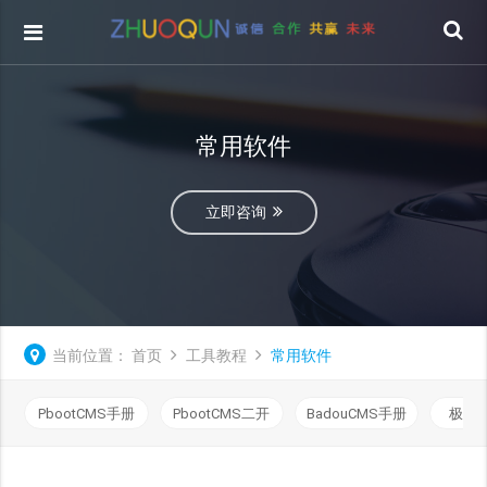
常用软件
立即咨询
当前位置：
首页
工具教程
常用软件
PbootCMS手册
PbootCMS二开
BadouCMS手册
极致C