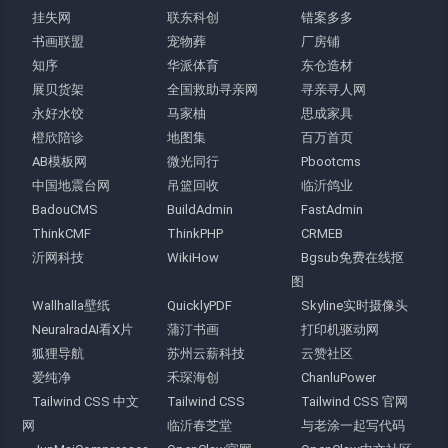
挂失网
联东科创
错案多多
书画联盟
宠物葬
厂房铺
知序
华派体育
东仓造材
展贝货架
全国救助寻亲网
寻亲寻人网
永好水饺
马家柚
思成家具
橙欣陪诊
地图集
百万首页
AB模板网
微光同行
Pbootcms
中国地震台网
吊篮回收
临沂鸽业
BadouCMS
BuildAdmin
FastAdmin
ThinkCMF
ThinkPHP
CRMEB
沂网科技
WikiHow
Bgsub免费在线抠
图
Wallhalla壁纸
QuicklyPDF
Skyline实时摄像头
NeuralradAI看X片
蒲汀书画
打印机驱动网
狐狸导航
苏州云薪科技
云赞社区
爱纯净
禾琛海创
ChanluPower
Tailwind CSS 中文
Tailwind CSS
Tailwind CSS 官网
网
临沂春芝堂
与老涂一起写代码