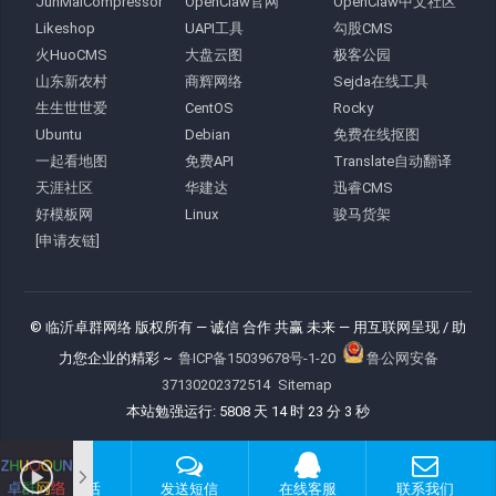
JunMaiCompressor
OpenClaw官网
OpenClaw中文社区
Likeshop
UAPI工具
勾股CMS
火HuoCMS
大盘云图
极客公园
山东新农村
商辉网络
Sejda在线工具
生生世世爱
CentOS
Rocky
Ubuntu
Debian
免费在线抠图
一起看地图
免费API
Translate自动翻译
天涯社区
华建达
迅睿CMS
好模板网
Linux
骏马货架
[申请友链]
© 临沂卓群网络 版权所有
— 诚信 合作 共赢 未来 —
用互联网呈现 / 助
力您企业的精彩 ~
鲁ICP备15039678号-1-20
鲁公网安备
37130202372514
Sitemap
本站勉强运行: 5808 天 14 时 23 分 4 秒
拨打电话
发送短信
在线客服
联系我们