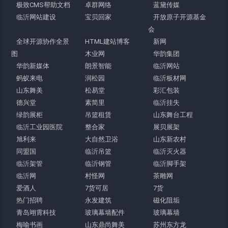
极致CMS帮助文档
卓群网络
蓝黛传媒
临沂网站建设
宝贝回家
开放原子开源基金
会
全球开源协作全景
HTML建站博客
新网
图
木业网
华韵集团
华韵新媒体
朗景智能
临沂网站
蚂蚁来电
润松园
临沂板材网
山东舞美
松易堂
彩汇包装
德兴堂
素简里
临沂挂失
绿韵展柜
吊篮租赁
山东舞台工程
临沂工业园医院
整合家
展贝展架
旭利来
大自然卫浴
山东新农村
同盟国
临沂吊篮
临沂灭火器
临沂架管
临沂钢管
临沂脚手架
临沂网
村怪网
茶雕网
爱酒人
7货可居
7货
热门招聘
永发建筑
磁化阻垢
青岛翊霄科技
玻璃幕墙配件
玻璃幕墙
梅喻书画
山东鼎尚舞美
苏州东方龙