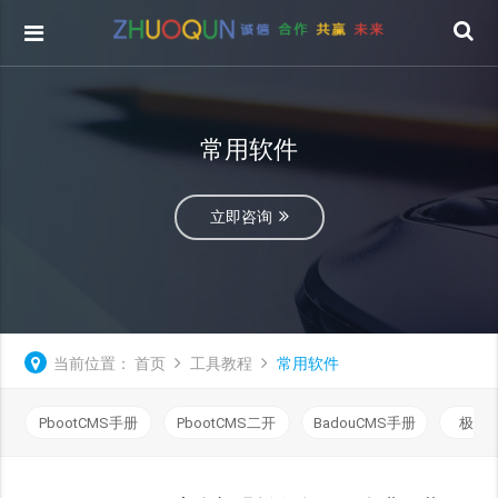
常用软件
立即咨询
当前位置：
首页
工具教程
常用软件
PbootCMS手册
PbootCMS二开
BadouCMS手册
极致C