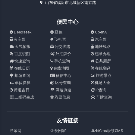
山东省临沂市北城新区南京路
便民中心
Deepseek
豆包
OpenAI
火车票
飞机票
汽车票
天气预报
公交线路
地铁线路
百度识图
外汇牌价
违章办理
快递查询
手机查询
公共厕所
在线日历
在线地图
在线翻译
邮编查询
征信中心
旅游景点
单位换算
区号查询
机场大全
黄道吉日
网速测速
IP查询
二维码生成
彩票信息
车牌查询
友情链接
寻亲网
让爱回家
JizhiCms极致CMS