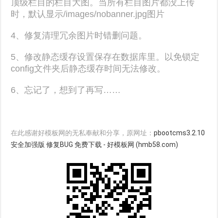
顶级栏目的栏目大图。当所有栏目图片都没上传
时，默认显示/images/nobanner.jpg图片
4、修复清理冗余图片时错删问题。
5、修改静态缓存设置保存在数据库里。以免锁定
config文件夹后静态缓存时间无法修改。
6、忘记了，想到了再写……
在此感谢好模板网的无私奉献和分享，原网址：
pbootcms3.2.10
安全加强版 修复BUG 免费下载 - 好模板网 (hmb58.com)