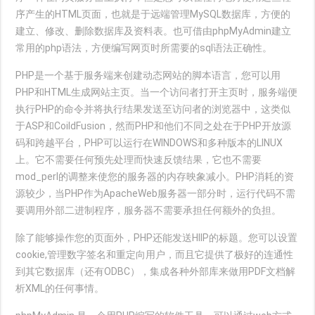
序产生的HTML页面，也就是于远端管理MySQL数据库，方便的
建立、修改、删除数据库及资料表。也可借由phpMyAdmin建立
常用的php语法，方便编写网页时所需要的sql语法正确性。
PHP是一个基于服务端来创建动态网站的脚本语言，您可以用
PHP和HTML生成网站主页。当一个访问者打开主页时，服务端便
执行PHP的命令并将执行结果发送至访问者的浏览器中，这类似
于ASP和CoildFusion，然而PHP和他们不同之处在于PHP开放源
码和跨越平台，PHP可以运行在WINDOWS和多种版本的LINUX
上。它不需要任何预先处理而快速反馈结果，它也不需要
mod_perl的调整来使您的服务器的内存映象减小。PHP消耗的资
源较少，当PHP作为ApacheWeb服务器一部分时，运行代码不需
要调用外部二进制程序，服务器不需要承担任何额外的负担。
除了能够操作您的页面外，PHP还能发送HIIP的标题。您可以设置
cookie,管理数字签名和重定向用户，而且它提供了极好的连通性
到其它数据库（还有ODBC），集成各种外部库来做用PDF文档解
析XML的任何事情。