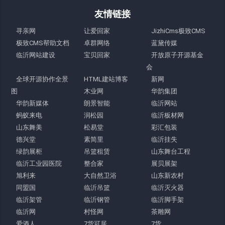
友情链接
寻亲网
让爱回家
JizhiCms极致CMS
极致CMS帮助文档
卓群网络
蓝黛传媒
临沂网站建设
宝贝回家
开放原子开源基金
会
全球开源协作全景
HTML建站博客
新网
图
木业网
华韵集团
华韵新媒体
朗景智能
临沂网站
蚂蚁来电
润松园
临沂板材网
山东舞美
松易堂
彩汇包装
德兴堂
素简里
临沂挂失
绿韵展柜
吊篮租赁
山东舞台工程
临沂工业园医院
整合家
展贝展架
旭利来
大自然卫浴
山东新农村
同盟国
临沂吊篮
临沂灭火器
临沂架管
临沂钢管
临沂脚手架
临沂网
村怪网
茶雕网
爱酒人
7货可居
7货