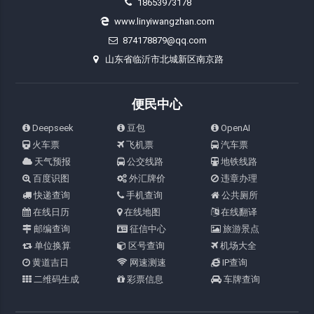
18653973178
www.linyiwangzhan.com
874178879@qq.com
山东省临沂市北城新区南京路
便民中心
Deepseek
豆包
OpenAI
火车票
飞机票
汽车票
天气预报
公交线路
地铁线路
百度识图
外汇牌价
违章办理
快递查询
手机查询
公共厕所
在线日历
在线地图
在线翻译
邮编查询
征信中心
旅游景点
单位换算
区号查询
机场大全
黄道吉日
网速测速
IP查询
二维码生成
彩票信息
车牌查询