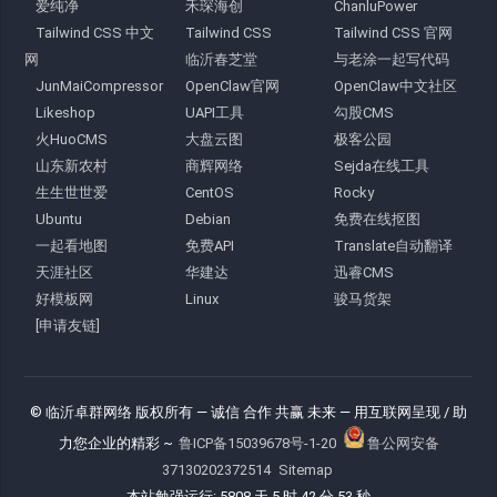
爱纯净
禾琛海创
ChanluPower
Tailwind CSS 中文
Tailwind CSS
Tailwind CSS 官网
网
临沂春芝堂
与老涂一起写代码
JunMaiCompressor
OpenClaw官网
OpenClaw中文社区
Likeshop
UAPI工具
勾股CMS
火HuoCMS
大盘云图
极客公园
山东新农村
商辉网络
Sejda在线工具
生生世世爱
CentOS
Rocky
Ubuntu
Debian
免费在线抠图
一起看地图
免费API
Translate自动翻译
天涯社区
华建达
迅睿CMS
好模板网
Linux
骏马货架
[申请友链]
© 临沂卓群网络 版权所有
— 诚信 合作 共赢 未来 —
用互联网呈现 / 助
力您企业的精彩 ~
鲁ICP备15039678号-1-20
鲁公网安备
37130202372514
Sitemap
本站勉强运行: 5808 天 5 时 42 分 53 秒