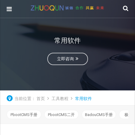
常用软件
立即咨询
当前位置：
首页
工具教程
常用软件
PbootCMS手册
PbootCMS二开
BadouCMS手册
极致C