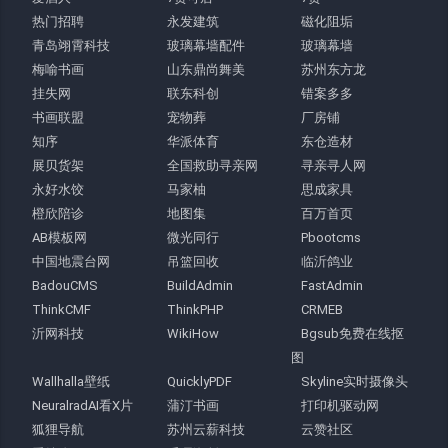
热门招聘
永发建筑
磁化阻垢
青岛翊霄科技
玻璃幕墙配件
玻璃幕墙
梅喻书画
山东鼎尚舞美
苏州东方龙
挂失网
联东科创
错案多多
书画联盟
宠物葬
厂房铺
知序
华派体育
东仓造材
展贝货架
全国救助寻亲网
寻亲寻人网
永好水饺
马家柚
思成家具
橙欣陪诊
地图集
百万首页
AB模板网
微光同行
Pbootcms
中国地震台网
吊篮回收
临沂鸽业
BadouCMS
BuildAdmin
FastAdmin
ThinkCMF
ThinkPHP
CRMEB
沂网科技
WikiHow
Bgsub免费在线抠
图
Wallhalla壁纸
QuicklyPDF
Skyline实时摄像头
NeuralradAI看X片
蒲汀书画
打印机驱动网
狐狸导航
苏州云薪科技
云赞社区