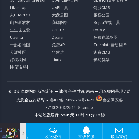
JunMaiCompressor
OpenClaw官网
OpenClaw中文社区
Likeshop
UAPI工具
勾股CMS
火HuoCMS
大盘云图
极客公园
山东新农村
商辉网络
Sejda在线工具
生生世世爱
CentOS
Rocky
Ubuntu
Debian
免费在线抠图
一起看地图
免费API
Translate自动翻译
天涯社区
华建达
迅睿CMS
好模板网
Linux
骏马货架
[申请友链]
© 临沂卓群网络 版权所有
— 诚信 合作 共赢 未来 —
用互联网呈现 / 助
力您企业的精彩 ~
鲁ICP备15039678号-1-20
鲁公网安备
37130202372514
Sitemap
本站勉强运行: 5806 天 17 时 50 分 19 秒
拨打电话
发送短信
在线客服
联系我们