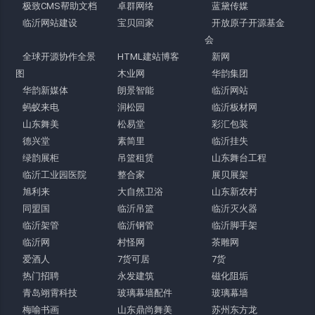
极致CMS帮助文档
卓群网络
蓝黛传媒
临沂网站建设
宝贝回家
开放原子开源基金
会
全球开源协作全景
HTML建站博客
新网
图
木业网
华韵集团
华韵新媒体
朗景智能
临沂网站
蚂蚁来电
润松园
临沂板材网
山东舞美
松易堂
彩汇包装
德兴堂
素简里
临沂挂失
绿韵展柜
吊篮租赁
山东舞台工程
临沂工业园医院
整合家
展贝展架
旭利来
大自然卫浴
山东新农村
同盟国
临沂吊篮
临沂灭火器
临沂架管
临沂钢管
临沂脚手架
临沂网
村怪网
茶雕网
爱酒人
7货可居
7货
热门招聘
永发建筑
磁化阻垢
青岛翊霄科技
玻璃幕墙配件
玻璃幕墙
梅喻书画
山东鼎尚舞美
苏州东方龙