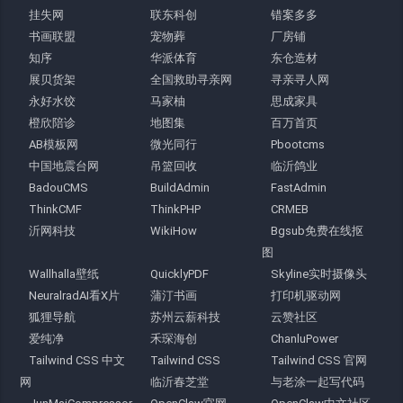
挂失网
联东科创
错案多多
书画联盟
宠物葬
厂房铺
知序
华派体育
东仓造材
展贝货架
全国救助寻亲网
寻亲寻人网
永好水饺
马家柚
思成家具
橙欣陪诊
地图集
百万首页
AB模板网
微光同行
Pbootcms
中国地震台网
吊篮回收
临沂鸽业
BadouCMS
BuildAdmin
FastAdmin
ThinkCMF
ThinkPHP
CRMEB
沂网科技
WikiHow
Bgsub免费在线抠
图
Wallhalla壁纸
QuicklyPDF
Skyline实时摄像头
NeuralradAI看X片
蒲汀书画
打印机驱动网
狐狸导航
苏州云薪科技
云赞社区
爱纯净
禾琛海创
ChanluPower
Tailwind CSS 中文
Tailwind CSS
Tailwind CSS 官网
网
临沂春芝堂
与老涂一起写代码