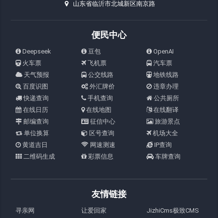
山东省临沂市北城新区南京路
便民中心
Deepseek
豆包
OpenAI
火车票
飞机票
汽车票
天气预报
公交线路
地铁线路
百度识图
外汇牌价
违章办理
快递查询
手机查询
公共厕所
在线日历
在线地图
在线翻译
邮编查询
征信中心
旅游景点
单位换算
区号查询
机场大全
黄道吉日
网速测速
IP查询
二维码生成
彩票信息
车牌查询
友情链接
寻亲网
让爱回家
JizhiCms极致CMS