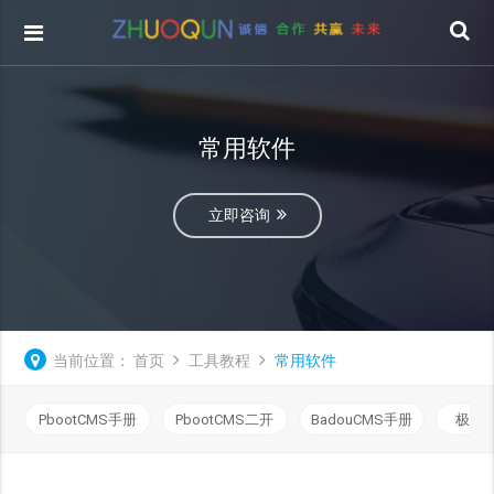
常用软件
立即咨询
当前位置：
首页
工具教程
常用软件
PbootCMS手册
PbootCMS二开
BadouCMS手册
极致C