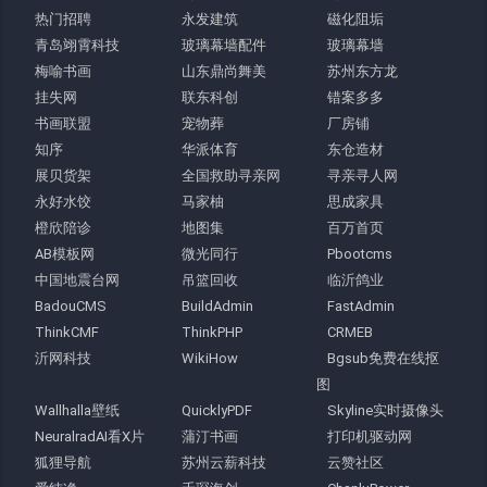
热门招聘
永发建筑
磁化阻垢
青岛翊霄科技
玻璃幕墙配件
玻璃幕墙
梅喻书画
山东鼎尚舞美
苏州东方龙
挂失网
联东科创
错案多多
书画联盟
宠物葬
厂房铺
知序
华派体育
东仓造材
展贝货架
全国救助寻亲网
寻亲寻人网
永好水饺
马家柚
思成家具
橙欣陪诊
地图集
百万首页
AB模板网
微光同行
Pbootcms
中国地震台网
吊篮回收
临沂鸽业
BadouCMS
BuildAdmin
FastAdmin
ThinkCMF
ThinkPHP
CRMEB
沂网科技
WikiHow
Bgsub免费在线抠
图
Wallhalla壁纸
QuicklyPDF
Skyline实时摄像头
NeuralradAI看X片
蒲汀书画
打印机驱动网
狐狸导航
苏州云薪科技
云赞社区