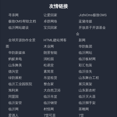
友情链接
寻亲网
让爱回家
JizhiCms极致CMS
极致CMS帮助文档
卓群网络
蓝黛传媒
临沂网站建设
宝贝回家
开放原子开源基金
会
全球开源协作全景
HTML建站博客
新网
图
木业网
华韵集团
华韵新媒体
朗景智能
临沂网站
蚂蚁来电
润松园
临沂板材网
山东舞美
松易堂
彩汇包装
德兴堂
素简里
临沂挂失
绿韵展柜
吊篮租赁
山东舞台工程
临沂工业园医院
整合家
展贝展架
旭利来
大自然卫浴
山东新农村
同盟国
临沂吊篮
临沂灭火器
临沂架管
临沂钢管
临沂脚手架
临沂网
村怪网
茶雕网
爱酒人
7货可居
7货