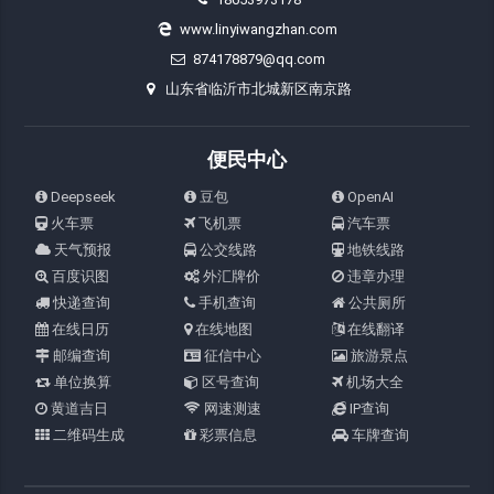
www.linyiwangzhan.com
874178879@qq.com
山东省临沂市北城新区南京路
便民中心
Deepseek
豆包
OpenAI
火车票
飞机票
汽车票
天气预报
公交线路
地铁线路
百度识图
外汇牌价
违章办理
快递查询
手机查询
公共厕所
在线日历
在线地图
在线翻译
邮编查询
征信中心
旅游景点
单位换算
区号查询
机场大全
黄道吉日
网速测速
IP查询
二维码生成
彩票信息
车牌查询