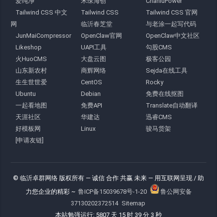
爱纯净
禾琛海创
ChanluPower
Tailwind CSS 中文
Tailwind CSS
Tailwind CSS 官网
网
临沂春芝堂
与老涂一起写代码
JunMaiCompressor
OpenClaw官网
OpenClaw中文社区
Likeshop
UAPI工具
勾股CMS
火HuoCMS
大盘云图
极客公园
山东新农村
商辉网络
Sejda在线工具
生生世世爱
CentOS
Rocky
Ubuntu
Debian
免费在线抠图
一起看地图
免费API
Translate自动翻译
天涯社区
华建达
迅睿CMS
好模板网
Linux
骏马货架
[申请友链]
© 临沂卓群网络 版权所有
— 诚信 合作 共赢 未来 —
用互联网呈现 / 助
力您企业的精彩 ~
鲁ICP备15039678号-1-20
鲁公网安备
37130202372514
Sitemap
本站勉强运行: 5807 天 15 时 39 分 4 秒